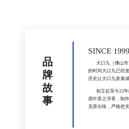
SINCE 199
品
大口九（佛山市
的时间大口九已经发
牌
历史让大口九发展
故
创立起至今22年
事
原叶茶之淳香，制
克茶出味，严格把关